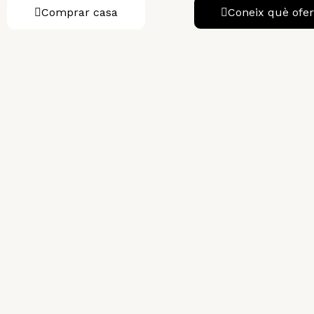
Comprar casa
Coneix què ofe