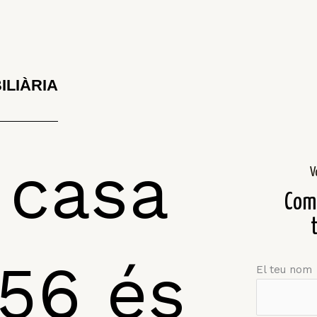
ILIÀRIA
 casa
V
Comp
56 és
El teu nom