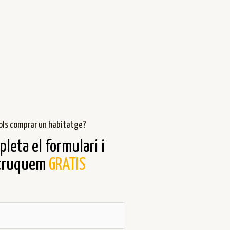
ols comprar un habitatge?
leta el formulari i
truquem
GRATIS