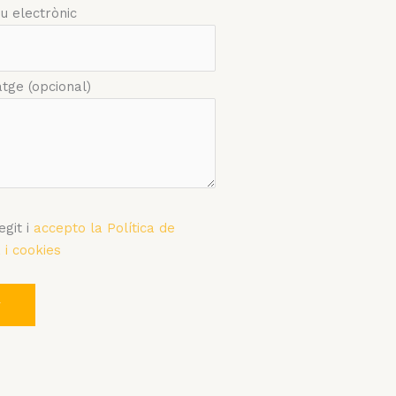
eu electrònic
atge (opcional)
egit i
accepto la Política de
 i cookies