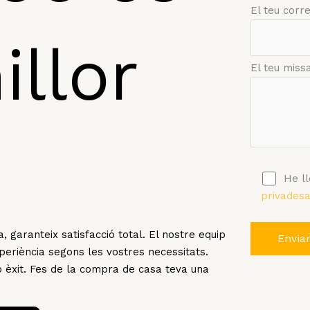
El teu corr
illor
El teu miss
He ll
privadesa
, garanteix satisfacció total. El nostre equip
eriència segons les vostres necessitats.
b èxit. Fes de la compra de casa teva una